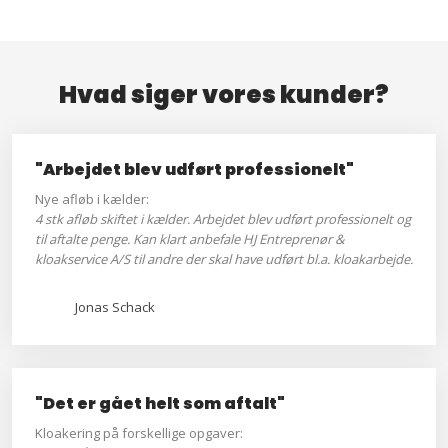
Hvad siger vores kunder?
"Arbejdet blev udført professionelt"
Nye afløb i kælder:
4 stk afløb skiftet i kælder. Arbejdet blev udført professionelt og
til aftalte penge. Kan klart anbefale HJ Entreprenør &
kloakservice A/S til andre der skal have udført bl.a. kloakarbejde.
Jonas Schack
"Det er gået helt som aftalt"
Kloakering på forskellige opgaver: