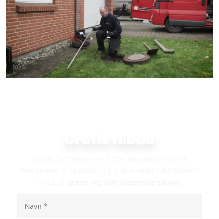
Indhent dit
Gratis tilbud​
Udfyld formularen med dine oplysninger og en
beskrivelse af opgaven, og vi vil kontakte dig snarest
med dit
gratis og uforpligtende tilbud
.​