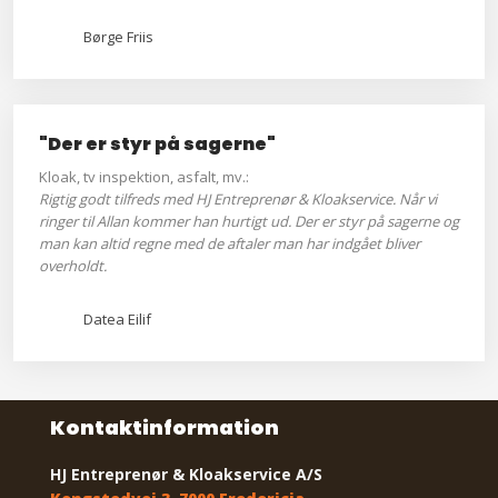
Børge Friis
"Der er styr på sagerne"
Kloak, tv inspektion, asfalt, mv.:
Rigtig godt tilfreds med HJ Entreprenør & Kloakservice. Når vi
ringer til Allan kommer han hurtigt ud. Der er styr på sagerne og
man kan altid regne med de aftaler man har indgået bliver
overholdt.
Datea Eilif
​Kontaktinformation
HJ Entreprenør & Kloakservice A/S