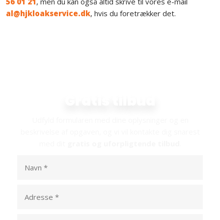
56 01 21
, men du kan også altid skrive til vores e-mail
al@hjkloakservice.dk
, hvis du foretrækker det.
Indhent dit
Gratis tilbud​
Udfyld formularen med dine oplysninger og en
beskrivelse af opgaven, og vi vil kontakte dig snarest
med dit
gratis og uforpligtende tilbud
.​