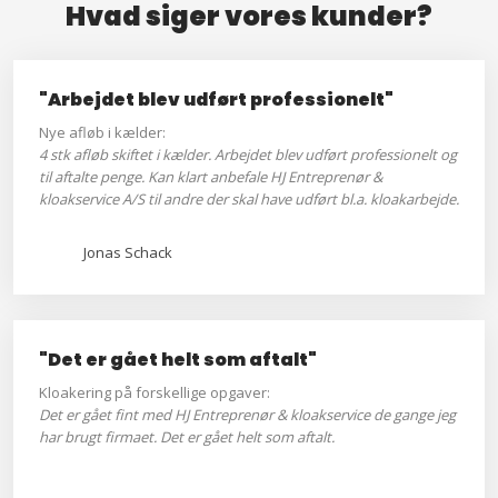
Hvad siger vores kunder?
"Arbejdet blev udført professionelt"
Nye afløb i kælder:
4 stk afløb skiftet i kælder. Arbejdet blev udført professionelt og
til aftalte penge. Kan klart anbefale HJ Entreprenør &
kloakservice A/S til andre der skal have udført bl.a. kloakarbejde.
Jonas Schack
"Det er gået helt som aftalt"
Kloakering på forskellige opgaver:
Det er gået fint med HJ Entreprenør & kloakservice de gange jeg
har brugt firmaet. Det er gået helt som aftalt.