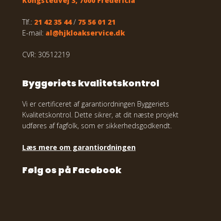
Kongstedvej 3, 7000 Fredericia
Tlf.:
21 42 35 44
/
75 56 01 21
E-mail:
al@hjkloakservice.dk
CVR: 30512219
Byggeriets kvalitetskontrol
Vi er certificeret af garantiordningen Byggeriets
Kvalitetskontrol. Dette sikrer, at dit næste projekt
udføres af fagfolk, som er sikkerhedsgodkendt.
Læs mere om garantiordningen
Følg os på Facebook​