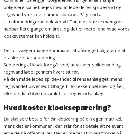
kommuner pålægger boligejerne. Tidligere har mange
boligejere kunnet nøjes med at lede deres spildevand og
regnvand væk i det samme kloakrør. På grund af
klimaforandringerne oplever vi i Danmark større mængder
nedbør flere gange om året, og det er mere, end hvad vores
kloaksystemer kan holde til.
Derfor vælger mange kommuner at pålægge boligejerne at
etablere kloakseparering.
Separering af kloak foregår ved, at vi lader spildevand og
regnvand løbe igennem hvert sit rør.
På den måde ledes spildevandet til renseanlægget, mens
regnvandet bliver ledt tilbage til for eksempel søer og åer,
eller det kan blive opsamlet i et regnvandsanlæg.
Hvad koster kloakseparering?
Du skal selv betale for din kloakering på din egen matrikel,
mens det er kommunen, der står for at betale alt relevant
arbejde på offentlig vej. Der er meget stor prisforskel på,