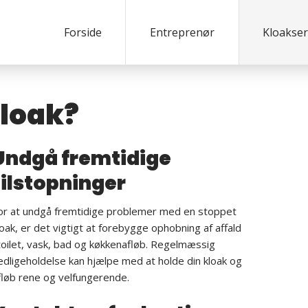
Forside
Entreprenør
Kloakser
kloak?
​Undgå fremtidige
tilstopninger
or at undgå fremtidige problemer med en stoppet
loak, er det vigtigt at forebygge ophobning af affald
 toilet, vask, bad og køkkenafløb. Regelmæssig
edligeholdelse kan hjælpe med at holde din kloak og
fløb rene og velfungerende.