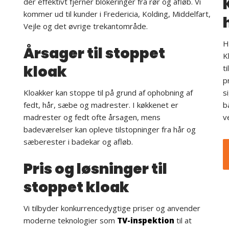
der effektivt fjerner blokeringer fra rør og afløb. Vi
kommer ud til kunder i Fredericia, Kolding, Middelfart,
Vejle og det øvrige trekantområde.
H
Årsager til stoppet
K
kloak
t
p
Kloakker kan stoppe til på grund af ophobning af
s
fedt, hår, sæbe og madrester. I køkkenet er
b
madrester og fedt ofte årsagen, mens
v
badeværelser kan opleve tilstopninger fra hår og
sæberester i badekar og afløb.
Pris og løsninger til
stoppet kloak
Vi tilbyder konkurrencedygtige priser og anvender
moderne teknologier som
TV-inspektion
til at