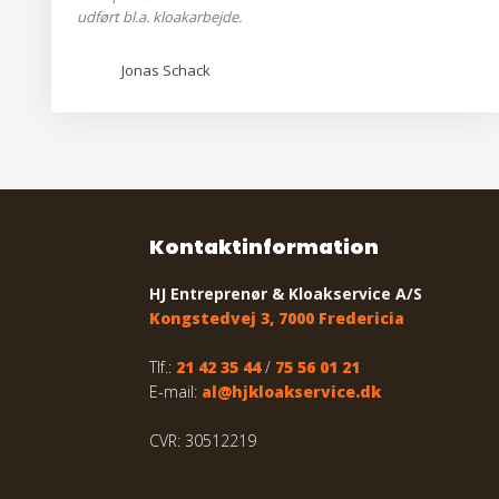
udført bl.a. kloakarbejde.
Jonas Schack
​Kontaktinformation
HJ Entreprenør & Kloakservice A/S
Kongstedvej 3, 7000 Fredericia
Tlf.:
21 42 35 44
/
75 56 01 21
E-mail:
al@hjkloakservice.dk
CVR: 30512219