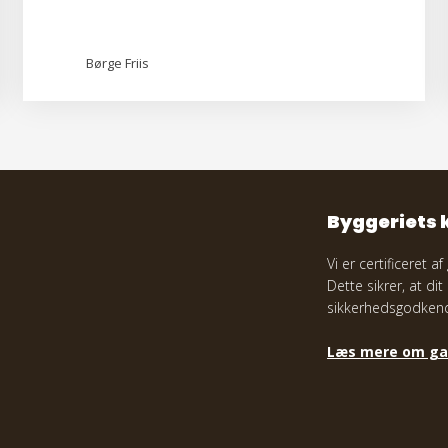
Børge Friis
Byggeriets 
Vi er certificeret a
Dette sikrer, at di
sikkerhedsgodkend
Læs mere om ga