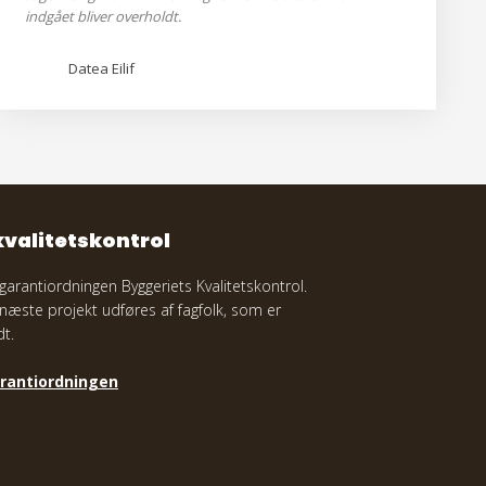
indgået bliver overholdt.
Datea Eilif
kvalitetskontrol
f garantiordningen Byggeriets Kvalitetskontrol.
t næste projekt udføres af fagfolk, som er
t.
rantiordningen