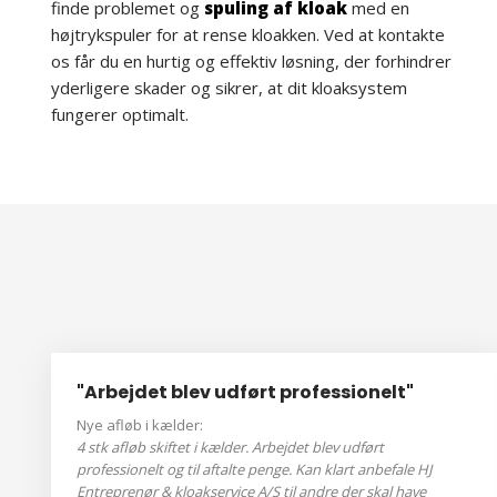
finde problemet og
spuling af kloak
med en
højtrykspuler for at rense kloakken. Ved at kontakte
os får du en hurtig og effektiv løsning, der forhindrer
yderligere skader og sikrer, at dit kloaksystem
fungerer optimalt.
"Arbejdet blev udført professionelt"
Nye afløb i kælder:
4 stk afløb skiftet i kælder. Arbejdet blev udført
professionelt og til aftalte penge. Kan klart anbefale HJ
Entreprenør & kloakservice A/S til andre der skal have