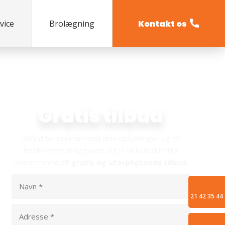
Kontakt os
vice
Brolægning
Indhent dit
Gratis tilbud​
Udfyld formularen med dine oplysninger og en
beskrivelse af opgaven, og vi vil kontakte dig
snarest med dit
gratis og uforpligtende tilbud
.​
21 42 35 44