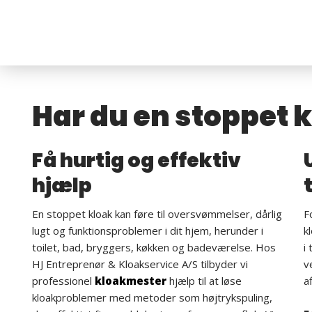
​Har du en stoppet 
​Få hurtig og effektiv
hjælp
En stoppet kloak kan føre til oversvømmelser, dårlig
F
lugt og funktionsproblemer i dit hjem, herunder i
k
toilet, bad, bryggers, køkken og badeværelse. Hos
i
HJ Entreprenør & Kloakservice A/S tilbyder vi
v
professionel
kloakmester
hjælp til at løse
a
kloakproblemer med metoder som højtrykspuling,