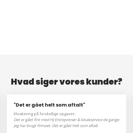
Hvad siger vores kunder?
"Det er gået helt som aftalt"
Kloakering på forskellige opgaver:
Det er gået fint med HJ Entreprenør & kloakservice de gange
jeg har brugt firmaet. Det er gået helt som aftalt.